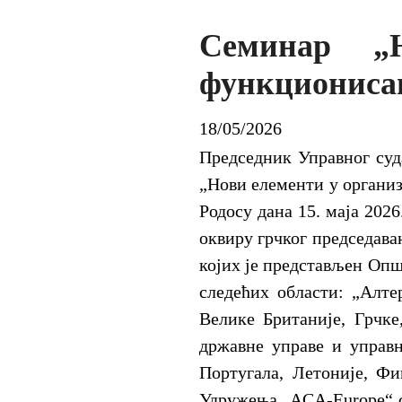
Семинар „
функционисањ
18/05/2026
Председник Управног суда
„Нови елементи у организ
Родосу дана 15. маја 202
оквиру грчког председава
којих је представљен Опш
следећих области: „Алте
Велике Британије, Грчк
државне управе и управн
Португала, Летоније, Фи
Удружења „ACA-Europe“ с