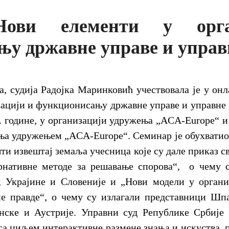
Нови елементи у орга
у државне управе и управ
, судија Радојка Маринковић учествовала је у он
ацији и функционисању државне управе и управне п
6. године, у организацији удружења „ACA-Europe“ и
ња удружењем „ACA-Europe“. Семинар је обухватио 
ти извештај земаља учесница које су дале приказ с
рнативне методе за решавање спорова“, о чему 
е, Украјине и Словеније и „Нови модели у орган
е правде“, о чему су излагали представници Шпа
нске и Аустрије. Управни суд Републике Србије 
а циљем интерактивне размене знања и искуства, п