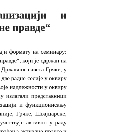
низацији и
не правде“
лајн формату на семинару:
равде“, који је одржан на
 Државног савета Грчке, у
две радне сесије у оквиру
воје надлежности у оквиру
су излагали представници
изацији и функционисању
није, Грчке, Швајцарске,
учествује активно у раду
раћења актуелне праксе и