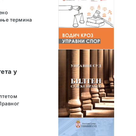
ено
вање термина
ета у
ултетом
 Правног