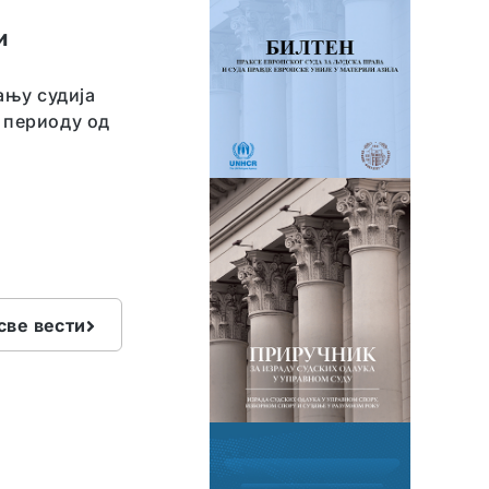
и
ању судија
у периоду од
све вести
ПОДАЦИ У ТЕКУЋОЈ ГОДИНИ