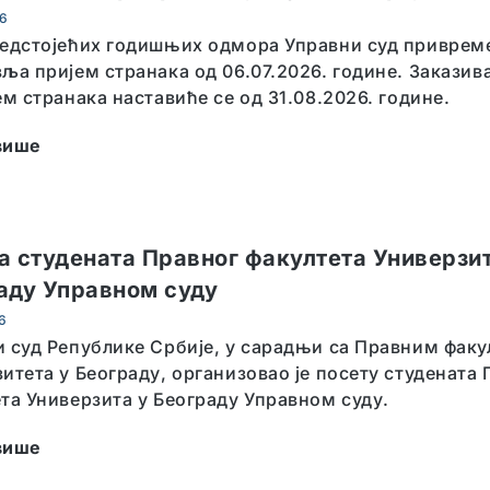
26
редстојећих годишњих одмора Управни суд приврем
ља пријем странака од 06.07.2026. године. Закази
ем странака наставиће се од 31.08.2026. године.
више
а студената Правног факултета Универзит
аду Управном суду
6
 суд Републике Србије, у сарадњи са Правним фак
итета у Београду, организовао је посету студената
та Универзита у Београду Управном суду.
више