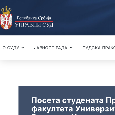
О СУДУ
ЈАВНОСТ РАДА
СУДСКА ПРАК
ној
Посета студената П
ка
факултета Универзи