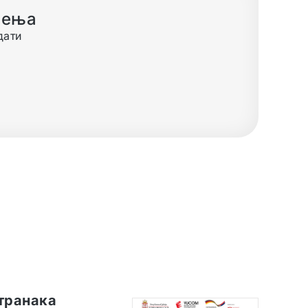
о раду
ети
транака