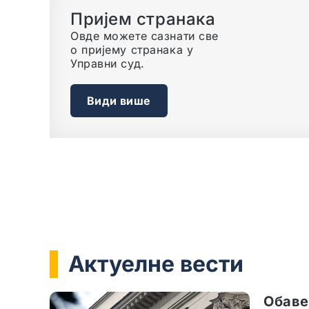
еОгласна табла
Овде можете приступити
електронској огласној
табли Управног суда.
Види више
Актуелне вести
Обаве