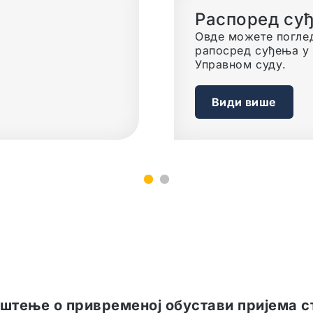
Информатор 
Овде можете преуз
информатор о раду
Управног суда.
Види више
1
2
штење о привременој обустави пријема с