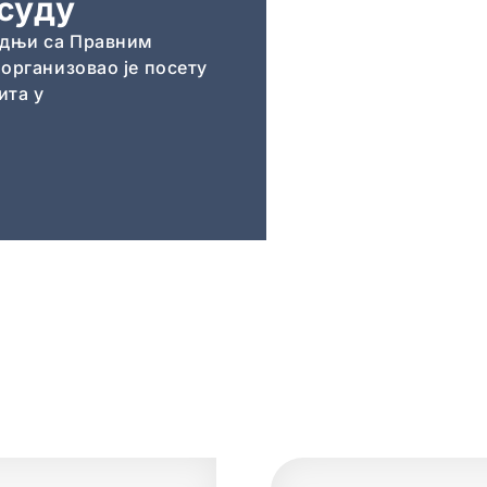
суду
Судије Управног суда учеств
саветовању судија Републике
радњи са Правним
2026“, које је одржано у пер
 организовао је посету
ита у
Сазнај више