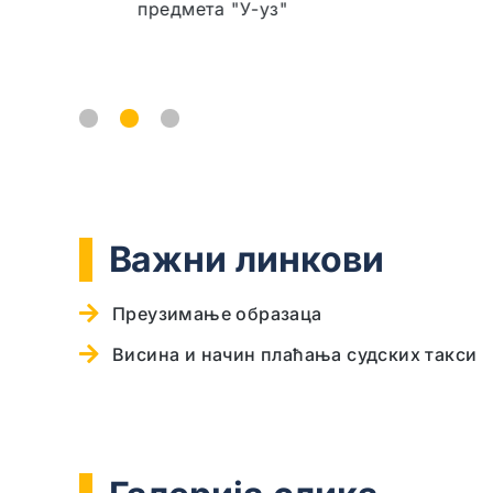
У процедури
Обра
1
2
3
Важни линкови
Преузимање образаца
Висина и начин плаћања судских такси