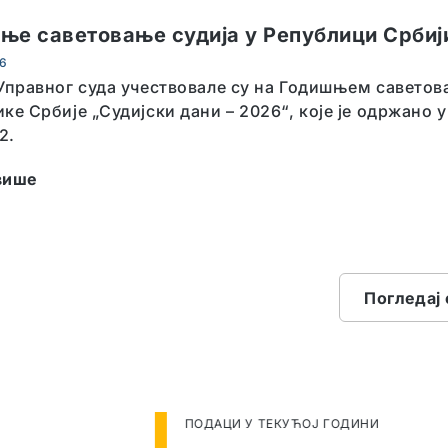
ње саветовање судија у Републици Србиј
26
Управног суда учествовале су на Годишњем саветов
ке Србије „Судијски дани – 2026“, које је одржано 
2.
више
Погледај 