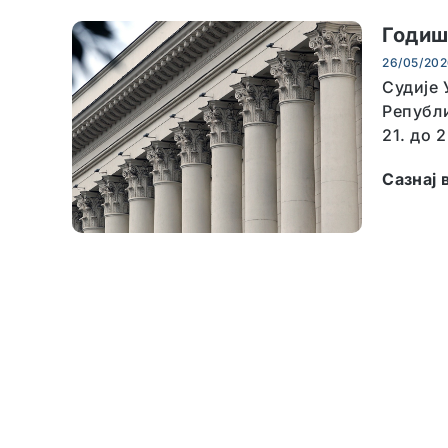
Годиш
26/05/20
Судије 
Републи
21. до 2
Сазнај 
ПОДАЦИ У ТЕКУЋОЈ ГОДИНИ