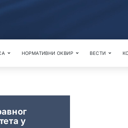
СА
НОРМАТИВНИ ОКВИР
ВЕСТИ
К
равног
Годишње савето
тета у
Републици Срб