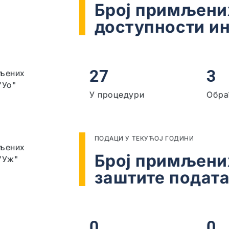
 захтева у области
формација од јавног знача
ђено
 захтева у области
ка о личности