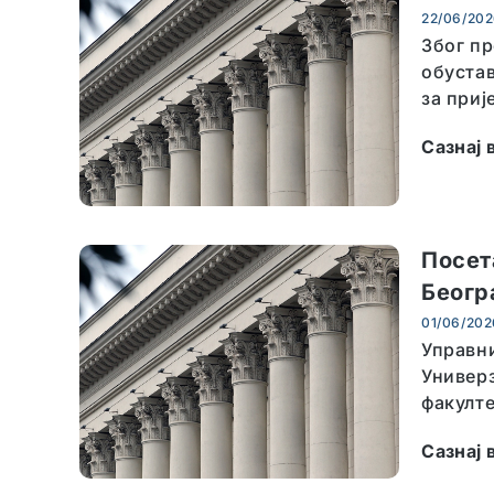
22/06/20
Због п
обустав
за приј
Сазнај 
Посет
Беогр
01/06/202
Управни
Универз
факулте
Сазнај 