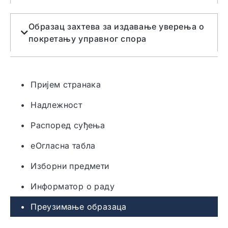
Образац захтевa за издавање уверења о
покретању управног спора
• Пријем странака
• Надлежност
• Распоред суђења
• еОгласна табла
• Изборни предмети
• Информатор о раду
• Преузимање образаца