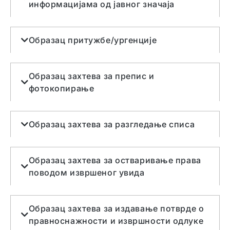
информацијама од јавног значаја
Образац притужбе/ургенције
Образац захтева за препис и
фотокопирање
Образац захтева за разгледање списа
Образац захтева за остваривање права
поводом извршеног увида
Образац захтева за издавање потврде о
правноснажности и извршности одлуке