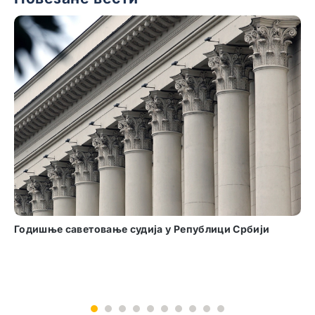
удија у Републици Србији
Семинар „Нови елементи 
функционисању државне 
1
2
3
4
5
6
7
8