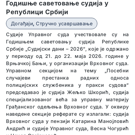
Годишње саветовање судија у
Републици Србији
Догађаји
,
Стручно усавршавање
Судије Управног суда учествовале су на
Годишњем саветовању судија Републике
Србије „Судијски дани – 2026“, које је одржано
у периоду од 21. до 22. маја 2026. године у
Врњачкој Бањи, у организацији Врховног суда.
Управном секцијом на тему „Посебни
случајеви престанка радних односа
полицијских службеника у пракси судова“
председавао је судија Жељко Шкорић, судија
специјализованог већа за управну материју
Грађанског одељења Врховног суда. У оквиру
наведене секције реферате су излагали: судија
Врховног суда у пензији Катарина Манојловић
Андрић и судије Управног суда, Весна Чогурић