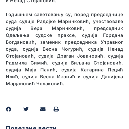
и Ненад Стојановић.
Годишњем саветовању су, поред председнице
суда судије Радојке Маринковић, учествовале
судија Вера Маринковић, председник
Одељења судске праксе, судија Гордана
Богдановић, заменик председника Управног
суда, судија Весна Чогурић, судија Ненад
Стојановић, судија Драган Јовановић, судија
Радмила Симић, судија Биљана Стојановић,
судија Маја Панић, судија Катарина Пецић
Илић, судија Весна Иконић и судија Данијела
Марјановић Чолаковић.
Повезане вести