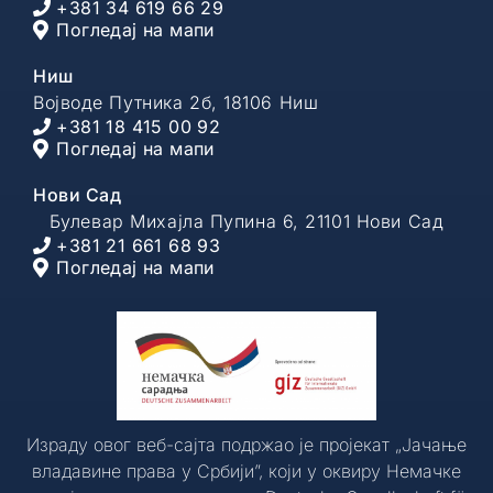
+381 34 619 66 29
Погледај на мапи
Ниш
Војводе Путника 2б, 18106 Ниш
+381 18 415 00 92
Погледај на мапи
Нови Сад
Булевар Михајла Пупина 6, 21101 Нови Сад
+381 21 661 68 93
Погледај на мапи
Израду овог веб-сајта подржао је пројекат „Јачање
владавине права у Србији”, који у оквиру Немачке