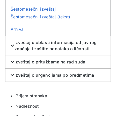
Šestomesečni izveštaj
Šestomesečni izveštaj (tekst)
Arhiva
Izveštaj u oblasti informacija od javnog
značaja i zaštite podataka o ličnosti
Izveštaj o pritužbama na rad suda
Izveštaj o urgencijama po predmetima
• Prijem stranaka
• Nadležnost