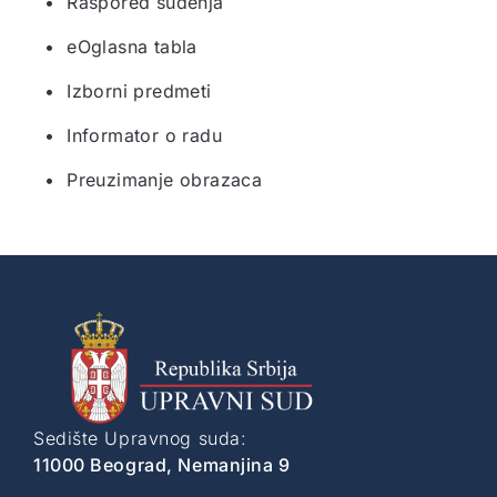
• Raspored suđenja
• eOglasna tabla
• Izborni predmeti
• Informator o radu
• Preuzimanje obrazaca
Sedište Upravnog suda:
11000 Beograd, Nemanjina 9