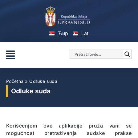
Ћир
Lat
Početna
»
Odluke suda
Odluke suda
Korišćenjem ove aplikacije pruža vam se
mogućnost pretraživanja sudske prakse