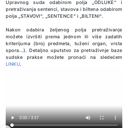
Upravnog suda odabirom polja „ODLUKE“ i
pretraživanja sentenci, stavova i biltena odabirom
polja „STAVOVI“, „SENTENCE“ i „BILTENI“.
Nakon odabira željenog polja pretraživanje
možete izvršiti prema jednom ili više zadatih
kriterijuma (broj predmeta, tuženi organ, vrsta
spora…). Detaljno uputstvo za pretraživnje baze
sudske prakse možete pronaći na sledećem
LINKU
.