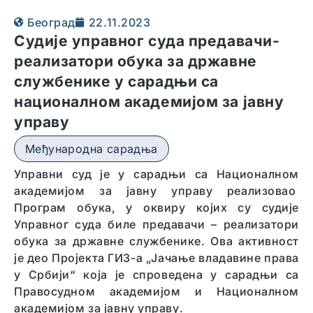
Београд
22.11.2023
Судије управног суда предавачи-
реализатори обука за државне
службенике у сарадњи са
националном академијом за јавну
управу
Међународна сарадња
Управни суд је у сарадњи са Националном
академијом за јавну управу реализовао
Програм обука, у оквиру којих су судије
Управног суда биле предавачи – реализатори
обука за државне службенике. Ова активност
је део Пројекта ГИЗ-а „Јачање владавине права
у Србији“ која је спроведена у сарадњи са
Правосудном академијом и Националном
академијом за јавну управу.