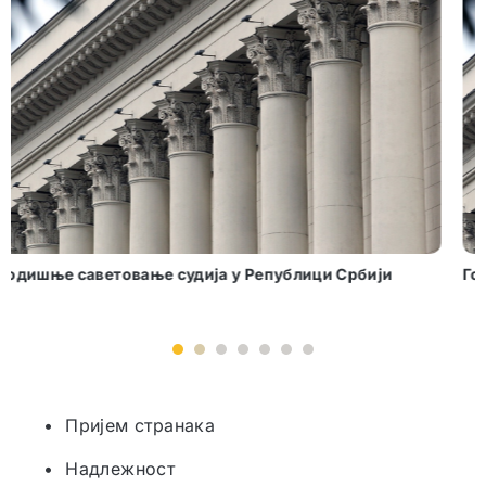
Годишње саветовање судија у Врњачкој Бањи
1
2
3
4
5
6
• Пријем странака
• Надлежност