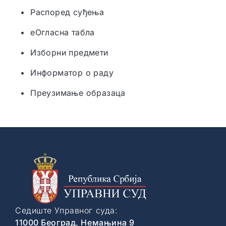
• Распоред суђења
• еОгласна табла
• Изборни предмети
• Информатор о раду
• Преузимање образаца
Седиште Управног суда:
11000 Београд, Немањина 9