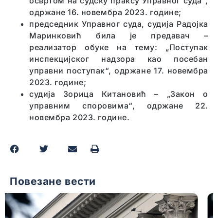
освртом на судску праксу Управног суда“,
одржане 16. новембра 2023. године;
председник Управног суда, судија Радојка
Маринковић била је предавач –
реализатор обуке на тему: „Поступак
инспекцијског надзора као посебан
управни поступак“, одржане 17. новембра
2023. године;
судија Зорица Китановић – „Закон о
управним споровима“, одржане 22.
новембра 2023. године.
Повезане вести