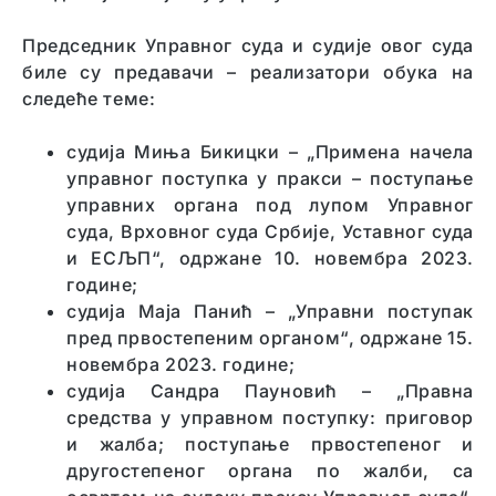
Председник Управног суда и судије овог суда
биле су предавачи – реализатори обука на
следеће теме:
судија Миња Бикицки – „Примена начела
управног поступка у пракси – поступање
управних органа под лупом Управног
суда, Врховног суда Србије, Уставног суда
и ЕСЉП“, одржане 10. новембра 2023.
године;
судија Маја Панић – „Управни поступак
пред првостепеним органом“, одржане 15.
новембра 2023. године;
судија Сандра Пауновић – „Правна
средства у управном поступку: приговор
и жалба; поступање првостепеног и
другостепеног органа по жалби, са