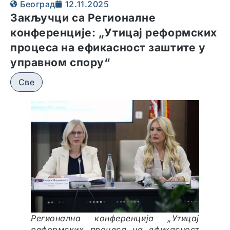
Београд
12.11.2025
Закључци са Регионалне
конференције: „Утицај реформских
процеса на ефикасност заштите у
управном спору“
Све
Регионална конференција „Утицај
реформских процеса на ефикасност