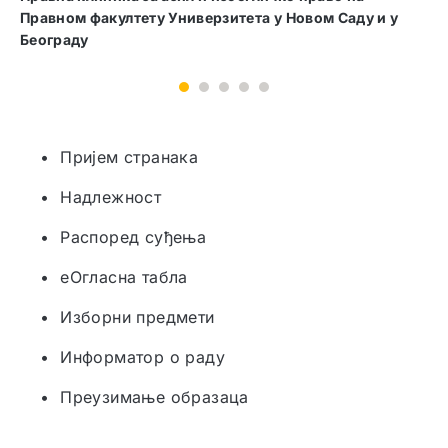
факултету Универзитета у Београду
1
2
3
4
5
• Пријем странака
• Надлежност
• Распоред суђења
• еОгласна табла
• Изборни предмети
• Информатор о раду
• Преузимање образаца