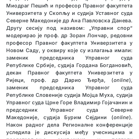
Миодраг Пешић и професор Правног факултета
Универзитета у Скопљу и судија Уставног суда
Северне Македоније др Ана Павловска Данева.
Другу сесију под називом: „Управни спор“
модерирао је проф. др Зоран Лончар, редовни
професор Правног факултета Универзитета у
Новом Саду, у оквиру које су излагања имали:
заменик председника Управног суда
Републике Србије, судија Гордана Богдановић,
декан Правног факултета Универзитета у
Ријеци, проф. др Дарио Ђерђа, (
online
),
заменик председника Управног суда
Републике Словеније судија Мојца Муха, судија
Управног суда Црне Горе Владимир Гојачанин и
председник Управног суда Северне
Македоније, судија Бурим Сејдини (
online
).
Након радног дела Регионалне конференције
уследила је дискусија међу учесницима и