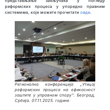
представљање закључака у погледу
реформских процеса у упоредно правним
системима, које можете прочитати
овде
.
Регионална конференција „Утицај
реформских процеса на ефикасност
заштите у управном спору“. Београд,
Србија. 07.11.2025. године