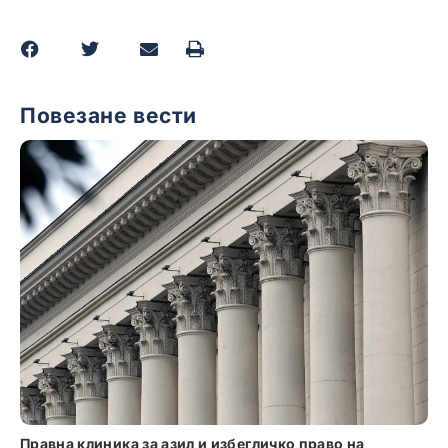
Повезане вести
Свечано отварање нове школске године на Правном