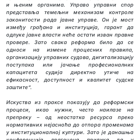
и њеним органима. Управо управни спор
представља темељни механизам контроле
законитости рада јавне управе. Он је мост
између грађана и институција, гарант да
одлуке јавне власти неће остати изван правне
провере. Зато свака реформа било да се
односи на измене процесних правила,
организацију управних судова, дигитализацију
поступака или јачање професионалних
капацитета судија директно утиче на
ефикасност, доступност и квалитет судске
заштите“.
Искуства из праксе показују да реформски
процеси, икао нужни, често наилазе на
препреку – од неостатка ресурса преко
нормативних нејасноћа до отпора променама
у институционалној култури. Зато је данашња
конференција драгоцена прилика да у