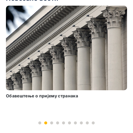
Обавештење о пријему странака
1
2
3
4
5
6
7
8