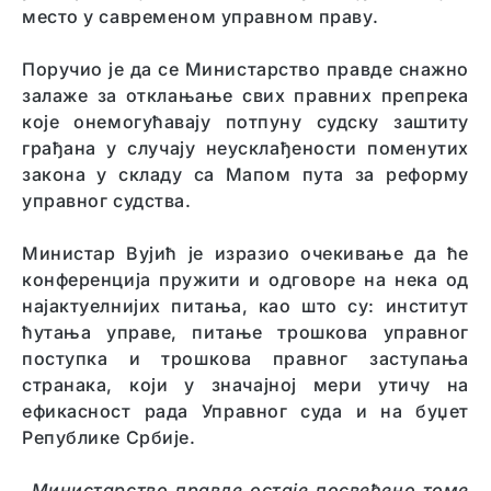
место у савременом управном праву.
Поручио је да се Министарство правде снажно
залаже за отклањање свих правних препрека
које онемогућавају потпуну судску заштиту
грађана у случају неусклађености поменутих
закона у складу са Мапом пута за реформу
управног судства.
Министар Вујић је изразио очекивање да ће
конференција пружити и одговоре на нека од
најактуелнијих питања, као што су: институт
ћутања управе, питање трошкова управног
поступка и трошкова правног заступања
странака, који у значајној мери утичу на
ефикасност рада Управног суда и на буџет
Републике Србије.
„Министарство правде остаје посвећено томе