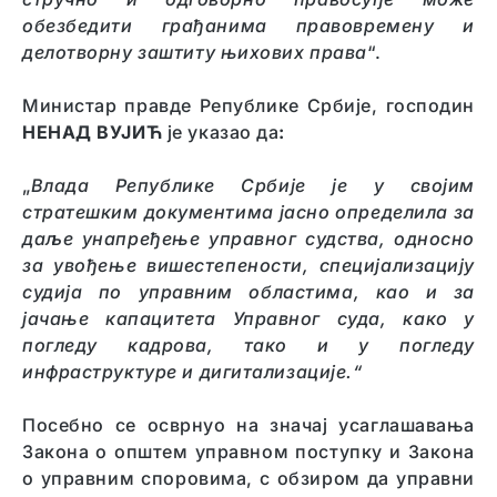
обезбедити грађанима правовремену и
делотворну заштиту њихових права
“.
Министар правде Републике Србије, господин
НЕНАД ВУЈИЋ
је указао да
:
„
Влада Републике Србије је у својим
стратешким документима јасно определила за
даље унапређење управног судства, односно
за увођење вишестепености, специјализацију
судија по управним областима, као и за
јачање капацитета Управног суда, како у
погледу кадрова, тако и у погледу
инфраструктуре и дигитализације.“
Посебно се осврнуо на значај усаглашавања
Закона о општем управном поступку и Закона
о управним споровима, с обзиром да управни