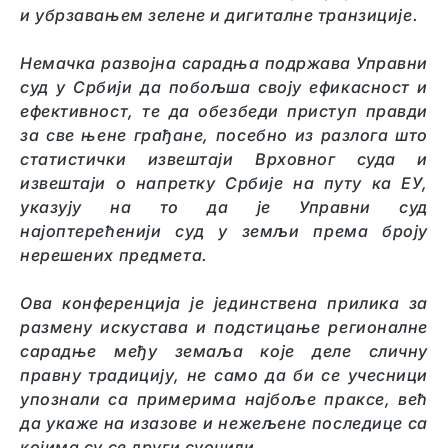
и убрзавањем зелене и дигиталне транзиције.
Немачка развојна сарадња подржава Управни
суд у Србији да побољша своју ефикасност и
ефективност, те да обезбеди приступ правди
за све њене грађане, посебно из разлога што
статистички извештаји Врховног суда и
извештаји о напретку Србије на путу ка ЕУ,
указују на то да је Управни суд
најоптерећенији суд у земљи према броју
нерешених предмета.
Ова конференција је јединствена прилика за
размену искустава и подстицање регионалне
сарадње међу земаља које деле сличну
правну традицију, не само да би се у
чесници
упознали са примерима најбоље праксе, већ
да укаже на изазове и нежељене последице са
којима су се други суочили.