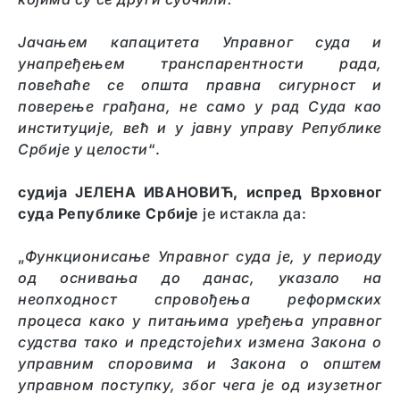
Јачањем капацитета Управног суда и
унапређењем транспарентности рада,
повећаће се општа правна сигурност и
поверење грађана, не само у рад Суда као
институције, већ и у јавну управу Републике
Србије у целости
“.
судија
ЈЕЛЕНА ИВАНОВИЋ, испред Врховног
суда Републике Србије
је истакла да:
„
Функционисање Управног суда је, у периоду
од оснивања до данас, указало на
неопходност спровођења реформских
процеса како у питањима уређења управног
судства тако и предстојећих измена Закона о
управним споровима и Закона о општем
управном поступку, због чега је од изузетног