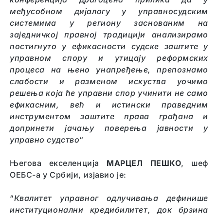
међусобном дијалогу у управносудским
системима у региону заснованим на
заједничкој правној традицији анализирамо
постигнуто у ефикасности судске заштите у
управном спору и утицају реформских
процеса на њено унапређење, препознамо
слабости и разменом искуства уочимо
решења која ће управни спор учинити не само
ефикасним, већ и истински праведним
инструментом заштите права грађана и
допринети јачању поверења јавности у
управно судство
“
Његова екселенција
МАРЦЕЛ ПЕШКО
, шеф
ОЕБС-а у Србији, изјавио је:
“
Квалитет управног одлучивања дефинише
институционални кредибилитет, док брзина