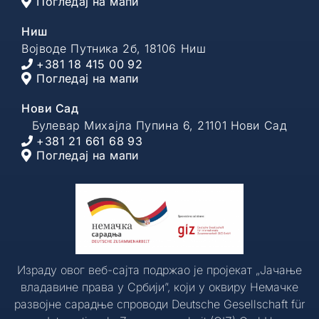
Погледај на мапи
Ниш
Војводе Путника 2б, 18106 Ниш
+381 18 415 00 92
Погледај на мапи
Нови Сад
Булевар Михајла Пупина 6, 21101 Нови Сад
+381 21 661 68 93
Погледај на мапи
Израду овог веб-сајта подржао је пројекат „Јачање
владавине права у Србији”, који у оквиру Немачке
развојне сарадње спроводи Deutsche Gesellschaft für