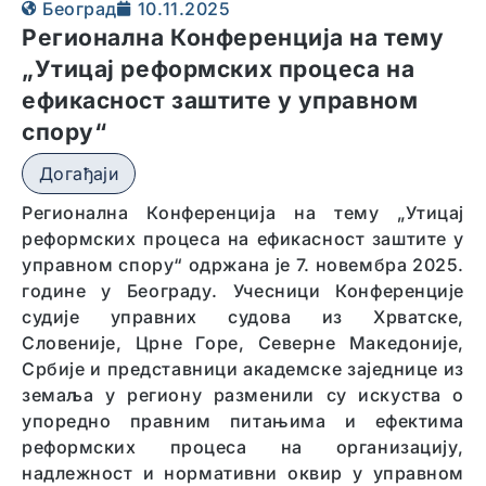
Београд
10.11.2025
Регионална Конференција на тему
„Утицај реформских процеса на
ефикасност заштите у управном
спору“
Догађаји
Регионална Конференција на тему „Утицај
реформских процеса на ефикасност заштите у
управном спору“ одржана је 7. новембра 2025.
године у Београду. Учесници Конференције
судије управних судова из Хрватске,
Словеније, Црне Горе, Северне Македоније,
Србије и представници академске заједнице из
земаља у региону разменили су искуства о
упоредно правним питањима и ефектима
реформских процеса на организацију,
надлежност и нормативни оквир у управном