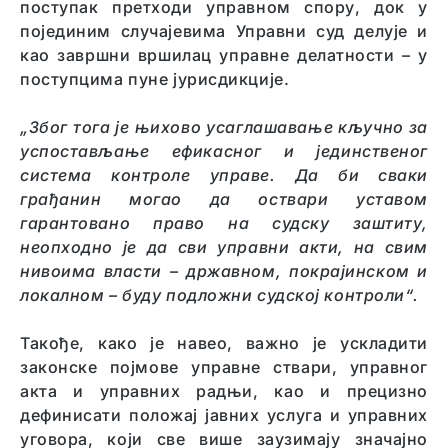
поступак претходи управном спору, док у
појединим случајевима Управни суд делује и
као завршни вршилац управне делатности – у
поступцима пуне јурисдикције.
„Због тога је њихово усаглашавање кључно за
успостављање ефикасног и јединственог
система контроле управе. Да би сваки
грађанин могао да оствари уставом
гарантовано право на судску заштиту,
неопходно је да сви управни акти, на свим
нивоима власти – државном, покрајинском и
локалном – буду подложни судској контроли“.
Такође, како је навео, важно је ускладити
законске појмове управне ствари, управног
акта и управних радњи, као и прецизно
дефинисати положај јавних услуга и управних
уговора, који све више заузимају значајно