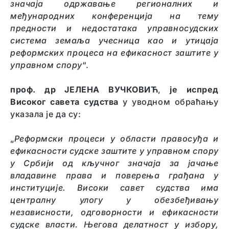
значаја одржавање регионалних и
међународних конференција на тему
предности и недостатака управносудских
система земаља учесница као и утицаја
реформских процеса на ефикасност заштите у
управном спору
“.
проф. др ЈЕЛЕНА ВУЧКОВИЋ
,
је испред
Високог савета судства
у уводном обраћању
указала је да су:
„
Реформски процеси у области правосуђа и
ефикасности судске заштите у управном спору
у Србији од кључног значаја за јачање
владавине права и поверења грађана у
институције. Високи савет судства има
централну улогу у обезбеђивању
независности, одговорности и ефикасности
судске власти. Његова делатност у избору,