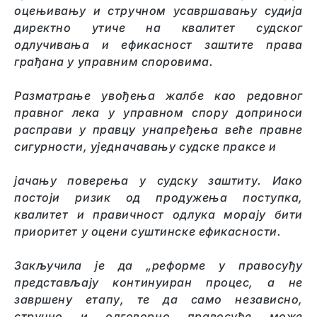
оцењивању и стручном усавршавању судија
директно утиче на квалитет судског
одлучивања и ефикасност заштите права
грађана у управним споровима.
Разматрање увођења жалбе као редовног
правног лека у управном спору доприноси
расправи у правцу унапређења веће правне
сигурности, уједначавању судске праксе и
јачању поверења у судску заштиту. Иако
постоји ризик од продужења поступка,
квалитет и правичност одлука морају бити
приоритет у оцени суштинске ефикасности.
Закључ
ила
је да
„
реформе у правосуђу
представљају континуиран процес, а не
завршену етапу, те да само независно,
стручно и одговорно правосуђе може