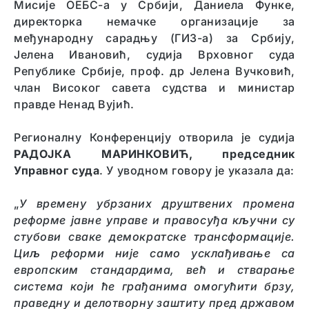
Мисије ОЕБС-а у Србији, Даниела Функе,
директорка немачке организације за
међународну сарадњу (ГИЗ-а) за Србију,
Јелена Ивановић, судија Врховног суда
Републике Србије, проф. др Јелена Вучковић,
члан Високог савета судства и министар
правде Ненад Вујић.
Регионалну Конференцију отворила је судија
РАДОЈКА МАРИНКОВИЋ, председник
Управног суда
. У уводном говору је указала да:
„
У времену убрзаних друштвених промена
реформе јавне управе и правосуђа кључни су
стубови сваке демократске трансформације.
Циљ реформи није само усклађивање са
европским стандардима, већ и стварање
система који ће грађанима омогућити брзу,
праведну и делотворну заштиту пред државом