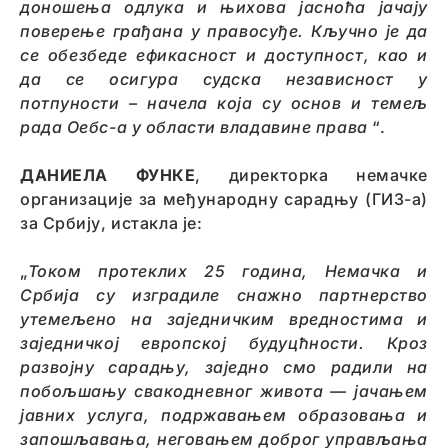
доношења одлука и њихова јасноћа јачају
поверење грађана у правосуђе. Кључно је да
се обезбеде ефикасност и доступност, као и
да се осигура судска независност у
потпуности – начела која су основ и темељ
рада Оебс-а у области владавине права
“.
ДАНИЕЛА ФУНКЕ
, директорка немачке
организације за међународну сарадњу (ГИЗ-а)
за Србију, истакла је:
„
Током протеклих 25 година, Немачка и
Србија су изградиле снажно партнерство
утемељено на заједничким вредностима и
заједничкој европској будуц
ћ
ности. Кроз
развојну сарадњу, заједно смо радили на
побољшању свакодневног живота — јачањем
јавних услуга, подржавањем образовања и
запошљавања, неговањем доброг управљања